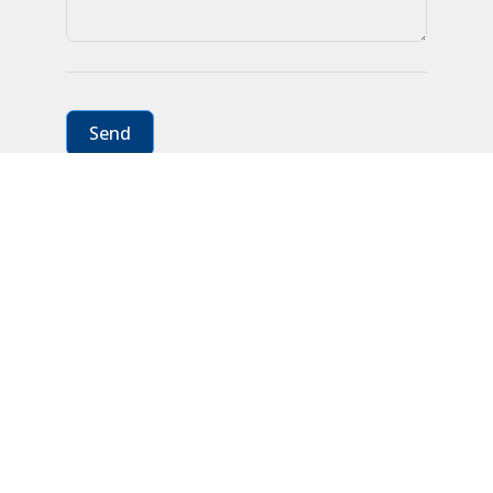
Send
RICA МАЄ