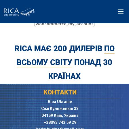
[woocommerce_my_account]
RICA МАЄ 200 ДИЛЕРІВ
ПО
ВСЬОМУ СВІТУ
ПОНАД 30
КРАЇНАХ
КОНТАКТИ
Rica Ukraine
Сімї Кульженків 33
04159 Київ, Україна
+38093 743 59 29